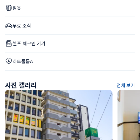
잠옷
무료 조식
셀프 체크인 기기
하트풀룸A
사진 갤러리
전체 보기