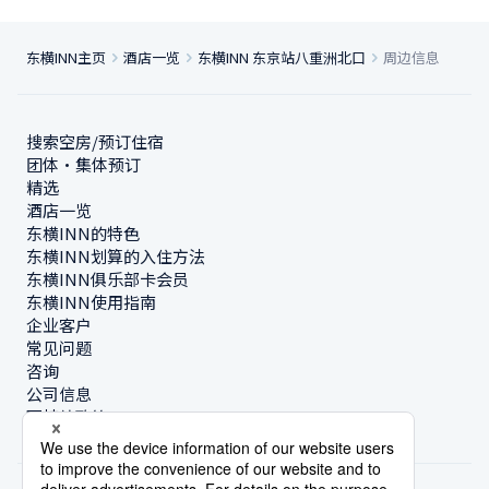
东横INN主页
酒店一览
东横INN 东京站八重洲北口
周边信息
搜索空房/预订住宿
团体・集体预订
精选
酒店一览
东横INN的特色
东横INN划算的入住方法
东横INN俱乐部卡会员
东横INN使用指南
企业客户
常见问题
咨询
公司信息
可持续政策