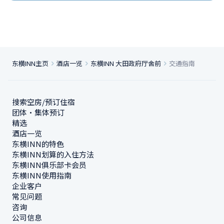
东横INN主页
酒店一览
东横INN 大田政府厅舍前
交通指南
搜索空房/预订住宿
团体・集体预订
精选
酒店一览
东横INN的特色
东横INN划算的入住方法
东横INN俱乐部卡会员
东横INN使用指南
企业客户
常见问题
咨询
公司信息