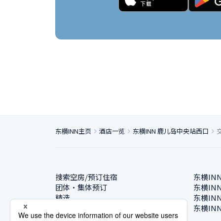
东横INN主页
酒店一览
东横INN 鹿儿岛中央站西口
搜索空房/预订住宿
东横IN
团体・集体预订
东横IN
精选
东横IN
酒店一览
东横IN