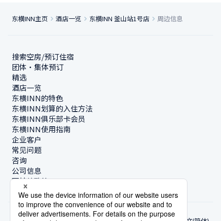
东横INN主页
酒店一览
东横INN 釜山站1号店
周边信息
搜索空房/预订住宿
团体・集体预订
精选
酒店一览
东横INN的特色
东横INN划算的入住方法
东横INN俱乐部卡会员
东横INN使用指南
企业客户
常见问题
咨询
公司信息
可持续政策
中文(简体)