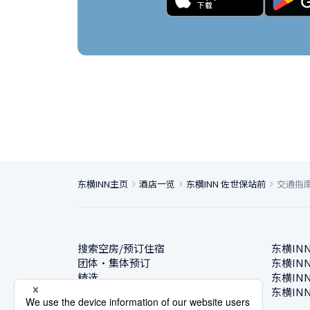
东横INN主页
酒店一览
东横INN 佐世保站前
交通指
搜索空房/预订住宿
东横IN
团体・集体预订
东横IN
精选
东横IN
酒店一览
东横IN