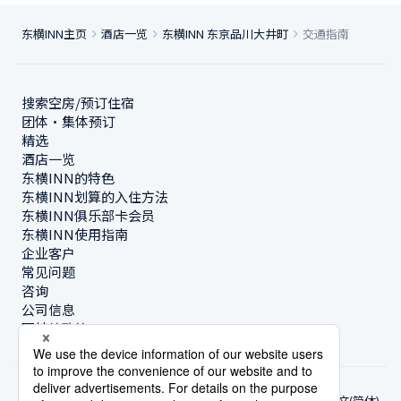
东横INN主页
酒店一览
东横INN 东京品川大井町
交通指南
搜索空房/预订住宿
团体・集体预订
精选
酒店一览
东横INN的特色
东横INN划算的入住方法
东横INN俱乐部卡会员
东横INN使用指南
企业客户
常见问题
咨询
公司信息
可持续政策
中文(简体)