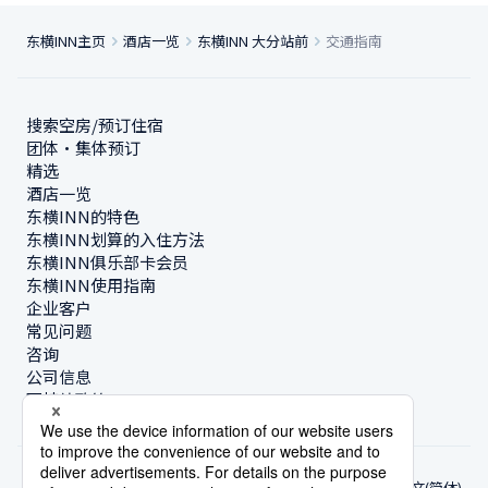
东横INN主页
酒店一览
东横INN 大分站前
交通指南
搜索空房/预订住宿
团体・集体预订
精选
酒店一览
东横INN的特色
东横INN划算的入住方法
东横INN俱乐部卡会员
东横INN使用指南
企业客户
常见问题
咨询
公司信息
可持续政策
中文(简体)