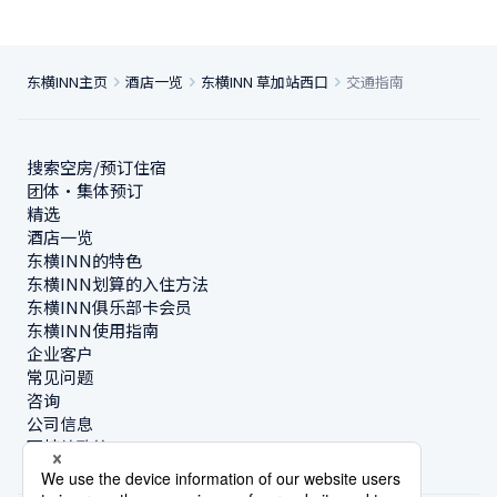
东横INN主页
酒店一览
东横INN 草加站西口
交通指南
搜索空房/预订住宿
团体・集体预订
精选
酒店一览
东横INN的特色
东横INN划算的入住方法
东横INN俱乐部卡会员
东横INN使用指南
企业客户
常见问题
咨询
公司信息
可持续政策