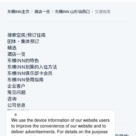
东横INN主页
酒店一览
东横INN 山形站西口
交通指南
搜索空房/预订住宿
团体・集体预订
精选
酒店一览
东横INN的特色
东横INN划算的入住方法
东横INN俱乐部卡会员
东横INN使用指南
企业客户
常见问题
咨询
公司信息
可持续政策
中文(简体)