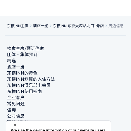
东横INN主页
酒店一览
东横INN 东京大塚站北口1号店
周边信息
搜索空房/预订住宿
团体・集体预订
精选
酒店一览
东横INN的特色
东横INN划算的入住方法
东横INN俱乐部卡会员
东横INN使用指南
企业客户
常见问题
咨询
公司信息
可持续政策