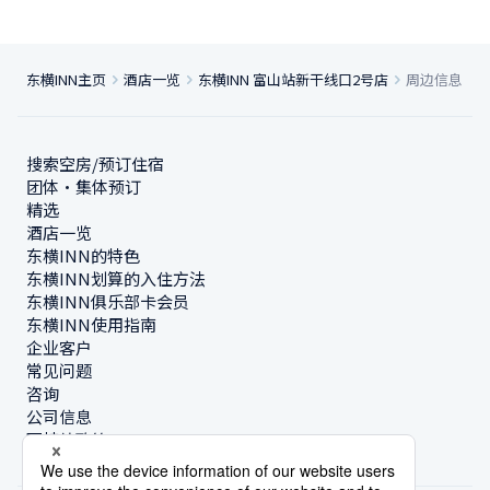
东横INN主页
酒店一览
东横INN 富山站新干线口2号店
周边信息
搜索空房/预订住宿
团体・集体预订
精选
酒店一览
东横INN的特色
东横INN划算的入住方法
东横INN俱乐部卡会员
东横INN使用指南
企业客户
常见问题
咨询
公司信息
可持续政策