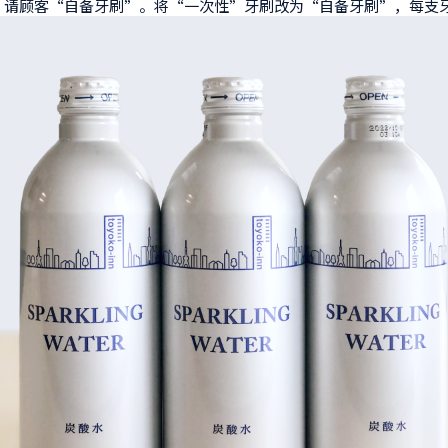
，请顾客“自备牙刷”。将“一次性”牙刷改为“自备牙刷”，每支