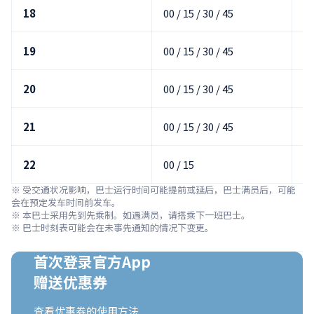
18
00 / 15 / 30 / 45
00
19
00 / 15 / 30 / 45
00
20
00 / 15 / 30 / 45
00
21
00 / 15 / 30 / 45
00
22
00 / 15
00
※ 受交通状况影响，巴士运行时间可能提前或延后，巴士满员后，可能
会在预定发车时间前发车。

※ 本巴士采用先到先乘制。如遇满员，请搭乘下一班巴士。

※ 巴士时刻表可能会在未事先通知的情况下变更。
首次登录官方App

赠送优惠券
查看优惠券的使用方法