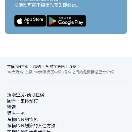
※活动可能不经事先预告即终止。
东横INN主页
精选
免费接送巴士介绍
JR大阪站~东横INN大阪梅田中津2号店之间的免费接送巴士介绍
搜索空房/预订住宿
团体・集体预订
精选
酒店一览
东横INN的特色
东横INN划算的入住方法
东横INN俱乐部卡会员