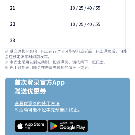
21
10 / 25 / 40 / 55
00
22
10 / 25 / 40 / 55
00
23
0
※ 受交通状况影响，巴士运行时间可能提前或延后，巴士满员后，可能
会在预定发车时间前发车。

※ 本巴士采用先到先乘制。如遇满员，请搭乘下一班巴士。

※ 巴士时刻表可能会在未事先通知的情况下变更。
首次登录官方App

赠送优惠券
查看优惠券的使用方法
※活动可能不经事先预告即终止。