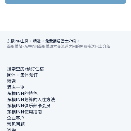
东横INN主页
精选
免费接送巴士介绍
西船桥站~东横INN西船桥原木交流道之间的免费接送巴士介绍
搜索空房/预订住宿
团体・集体预订
精选
酒店一览
东横INN的特色
东横INN划算的入住方法
东横INN俱乐部卡会员
东横INN使用指南
企业客户
常见问题
咨询