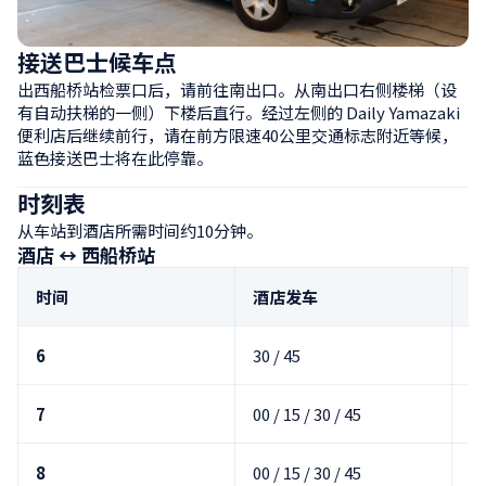
接送巴士候车点
出西船桥站检票口后，请前往南出口。从南出口右侧楼梯（设
有自动扶梯的一侧）下楼后直行。经过左侧的 Daily Yamazaki 
便利店后继续前行，请在前方限速40公里交通标志附近等候，
蓝色接送巴士将在此停靠。
时刻表
从车站到酒店所需时间约10分钟。
酒店 ↔ 西船桥站
时间
酒店发车
西
6
30 / 45
40
7
00 / 15 / 30 / 45
10
8
00 / 15 / 30 / 45
10