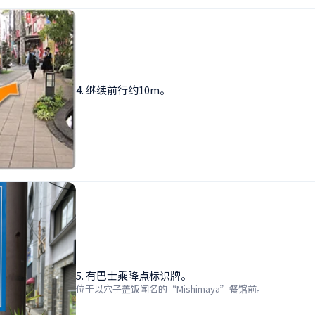
4. 继续前行约10m。
5. 有巴士乘降点标识牌。
位于以穴子盖饭闻名的“Mishimaya”餐馆前。