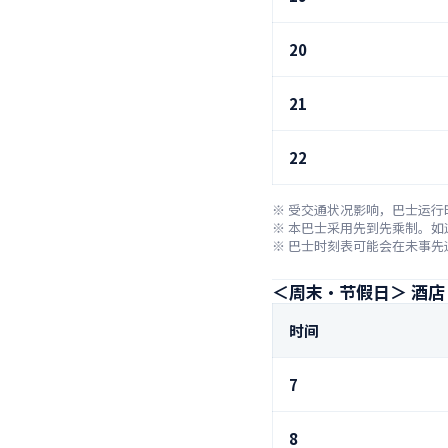
20
21
22
※ 受交通状况影响，巴士运行
※ 本巴士采用先到先乘制。如
※ 巴士时刻表可能会在未事先
＜周末・节假日＞ 酒店 
时间
7
8