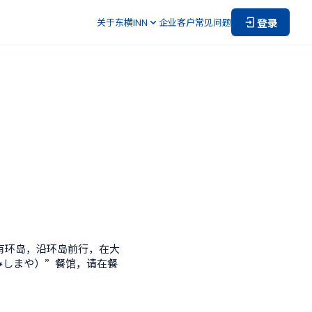
登录
关于东横INN
企业客户
常见问题
有环岛，沿环岛前行，在大
（みしまや）”餐馆，请在餐