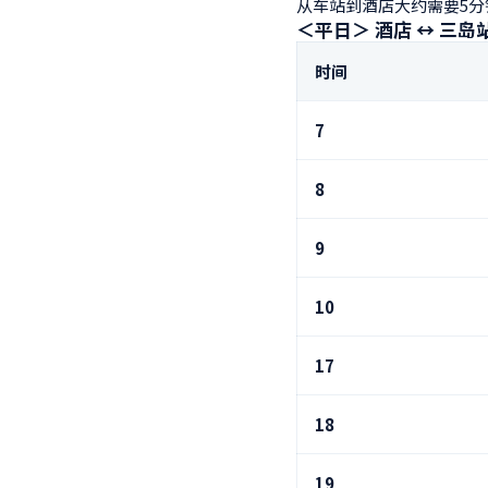
从车站到酒店大约需要5分
＜平日＞ 酒店 ↔ 三岛
时间
7
8
9
10
17
18
19