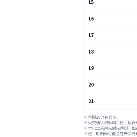
15
16
17
18
19
20
21
※ 每隔20分钟发车。

※ 受交通状况影响，巴士运行
※ 本巴士采用先到先乘制。如
※ 巴士时刻表可能会在未事先