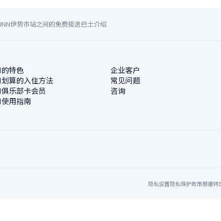
INN伊势市站之间的免费接送巴士介绍
N的特色
企业客户
N划算的入住方法
常见问题
N俱乐部卡会员
咨询
N使用指南
隐私设置
隐私保护政策
根据特