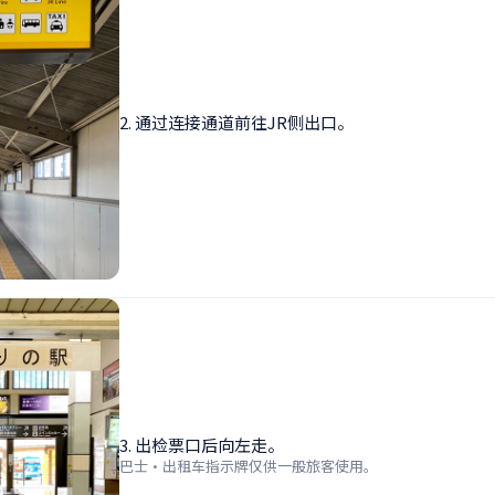
2. 通过连接通道前往JR侧出口。
3. 出检票口后向左走。
巴士・出租车指示牌仅供一般旅客使用。