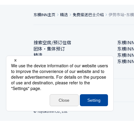
东横INN主页
精选
免费接送巴士介绍
伊势市站~东横
搜索空房/预订住宿
东横IN
团体・集体预订
东横IN
精选
东横IN
酒店一览
东横IN
© Toyoko Inn Co., Ltd.