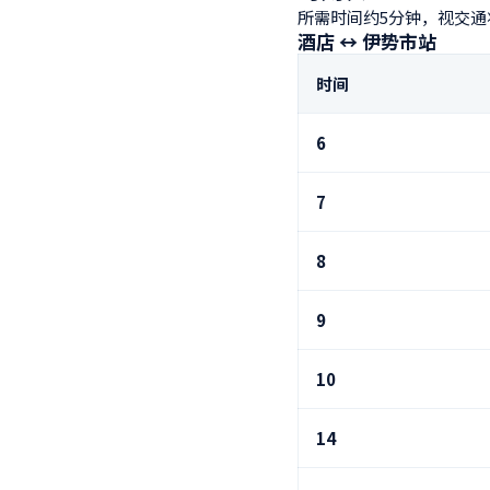
所需时间约5分钟，视交通
酒店 ↔ 伊势市站
时间
6
7
8
9
10
14