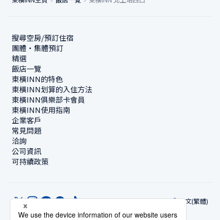
搜尋空房/預訂住宿
團體・集體預訂
精選
飯店一覽
東橫INN的特色
東橫INN划算的入住方法
東橫INN俱樂部卡會員
東橫INN使用指南
企業客戶
常見問題
洽詢
公司資訊
可持續政策
中文(繁體)