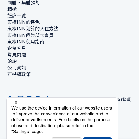
團體・集體預訂
精選
飯店一覽
東橫INN的特色
東橫INN划算的入住方法
東橫INN俱樂部卡會員
東橫INN使用指南
企業客戶
常見問題
洽詢
公司資訊
可持續政策
中文(繁體)
© Toyoko Inn Co., Ltd.
隱私設定
隱私保護政策
根據特定商業交易法的標示
網站政策
住宿使用條款
帳號使用條款
持卡會員條款