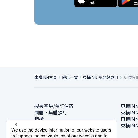
東橫INN主頁
飯店一覽
東橫INN 長野站東口
交通指
搜尋空房/預訂住宿
東橫IN
團體・集體預訂
東橫IN
精選
東橫IN
飯店一覽
東橫IN