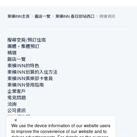
東橫INN主頁
飯店一覽
東橫INN 春日部站西口
周邊資訊
搜尋空房/預訂住宿
團體・集體預訂
精選
飯店一覽
東橫INN的特色
東橫INN划算的入住方法
東橫INN俱樂部卡會員
東橫INN使用指南
企業客戶
常見問題
洽詢
公司資訊
可持續政策