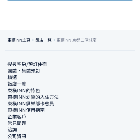
東橫INN主頁
飯店一覽
東橫INN 京都二條城南
搜尋空房/預訂住宿
團體・集體預訂
精選
飯店一覽
東橫INN的特色
東橫INN划算的入住方法
東橫INN俱樂部卡會員
東橫INN使用指南
企業客戶
常見問題
洽詢
公司資訊