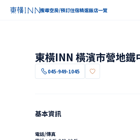
搜尋空房/預訂住宿
精選
飯店一覽
東橫INN 橫濱市營地
045-949-1045
基本資訊
電話/傳真