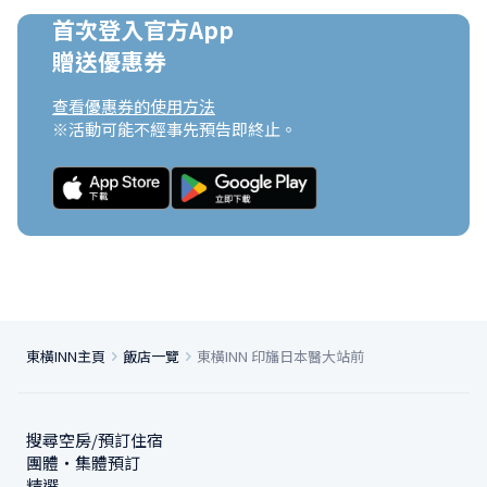
首次登入官方App

贈送優惠券
查看優惠券的使用方法
※活動可能不經事先預告即終止。
東橫INN主頁
飯店一覽
東橫INN 印旛日本醫大站前
搜尋空房/預訂住宿
團體・集體預訂
精選