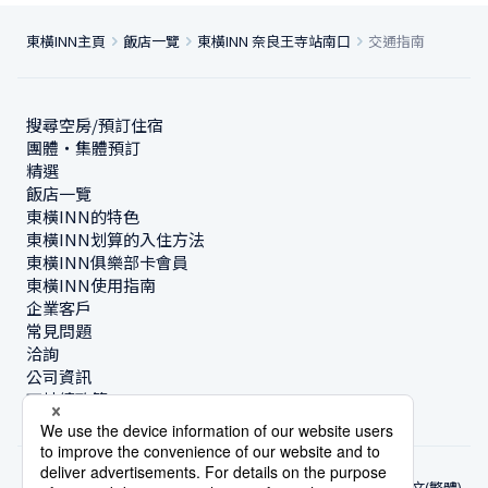
東橫INN主頁
飯店一覽
東橫INN 奈良王寺站南口
交通指南
搜尋空房/預訂住宿
團體・集體預訂
精選
飯店一覽
東橫INN的特色
東橫INN划算的入住方法
東橫INN俱樂部卡會員
東橫INN使用指南
企業客戶
常見問題
洽詢
公司資訊
可持續政策
中文(繁體)