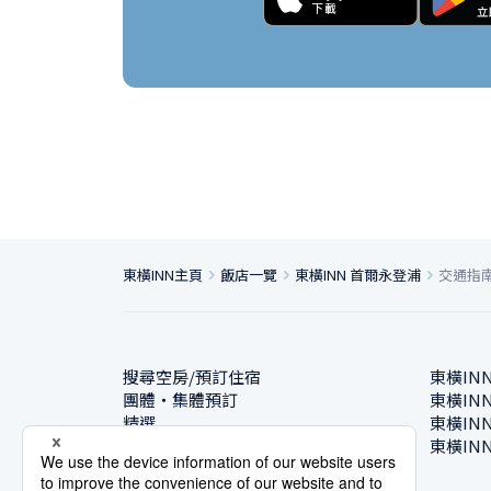
東橫INN主頁
飯店一覽
東橫INN 首爾永登浦
交通指
搜尋空房/預訂住宿
東橫IN
團體・集體預訂
東橫IN
精選
東橫IN
飯店一覽
東橫IN