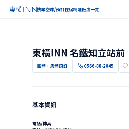
搜尋空房/預訂住宿
精選
飯店一覽
東橫INN 名鐵知立站前
團體・集體預訂
0566-88-2045
基本資訊
電話/傳真