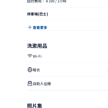
超时費用：￥100 / 1小時
停車場(巴士)
查看更多
洗漱用品
Wi-Fi
睡衣
自助入住機
照片集