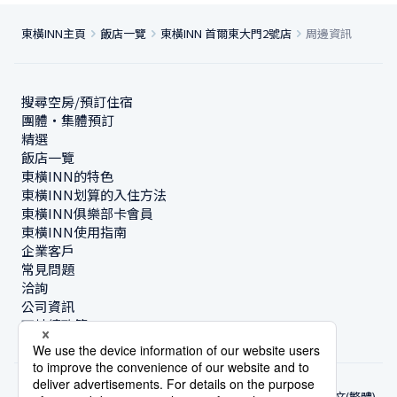
東橫INN主頁
飯店一覽
東橫INN 首爾東大門2號店
周邊資訊
搜尋空房/預訂住宿
團體・集體預訂
精選
飯店一覽
東橫INN的特色
東橫INN划算的入住方法
東橫INN俱樂部卡會員
東橫INN使用指南
企業客戶
常見問題
洽詢
公司資訊
可持續政策
中文(繁體)