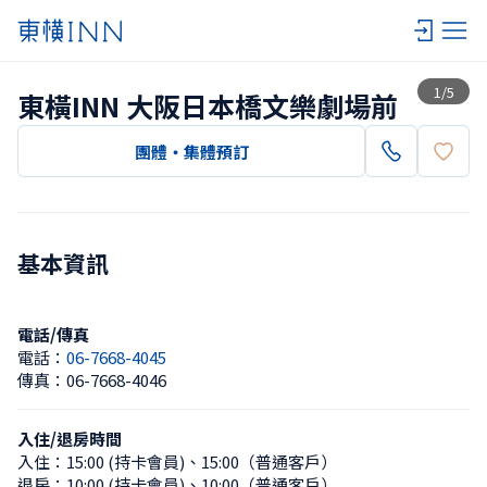
查看一覽
1
/
5
東橫INN 大阪日本橋文樂劇場前
團體・集體預訂
基本資訊
電話/傳真
電話：
06-7668-4045
傳真：
06-7668-4046
入住/退房時間
入住：
15:00 (持卡會員)
、
15:00（普通客戶）
退房：
10:00 (持卡會員)
、
10:00（普通客戶）