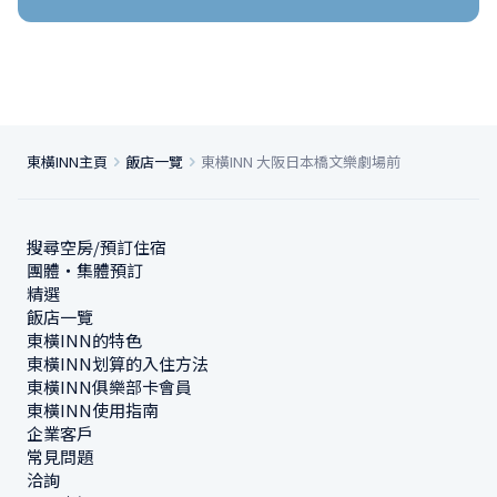
東橫INN主頁
飯店一覽
東橫INN 大阪日本橋文樂劇場前
搜尋空房/預訂住宿
團體・集體預訂
精選
飯店一覽
東橫INN的特色
東橫INN划算的入住方法
東橫INN俱樂部卡會員
東橫INN使用指南
企業客戶
常見問題
洽詢