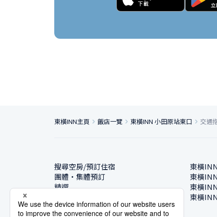
東橫INN主頁
飯店一覽
東橫INN 小田原站東口
交通
搜尋空房/預訂住宿
東橫IN
團體・集體預訂
東橫IN
精選
東橫IN
飯店一覽
東橫IN