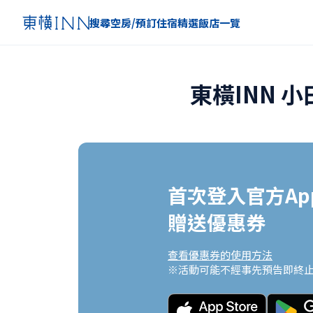
搜尋空房/預訂住宿
精選
飯店一覽
東橫INN 
首次登入官方App
贈送優惠券
查看優惠券的使用方法
※活動可能不經事先預告即終