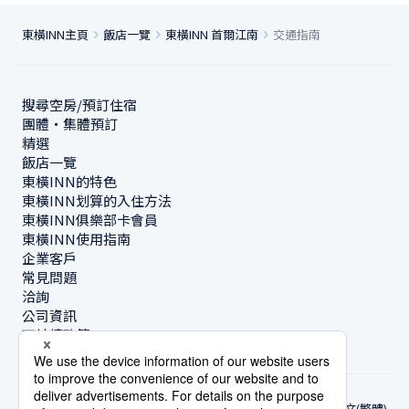
東橫INN主頁
飯店一覽
東橫INN 首爾江南
交通指南
搜尋空房/預訂住宿
團體・集體預訂
精選
飯店一覽
東橫INN的特色
東橫INN划算的入住方法
東橫INN俱樂部卡會員
東橫INN使用指南
企業客戶
常見問題
洽詢
公司資訊
可持續政策
中文(繁體)