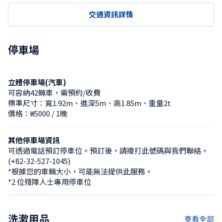
交通資訊詳情
停車場
立體停車場(汽車)
可容納42輛車，需預約/收費
標準尺寸：寬1.92m、進深5m、高1.85m、重量2t
價格：₩5000 / 1晚
其他停車場資訊
可透過電話預訂停車位。預訂後，請撥打此號碼與我們聯絡。 
(+82-32-527-1045)

*根據您的車輛大小，可能無法提供此服務。

*2 位殘障人士專用停車位
洗漱用品
查看全部