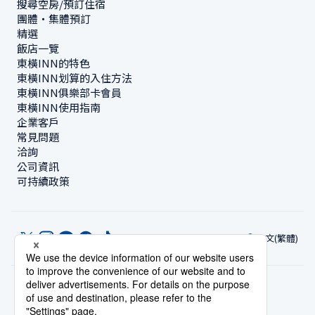
搜尋空房/預訂住宿
團體・集體預訂
精選
飯店一覽
東橫INN的特色
東橫INN划算的入住方法
東橫INN俱樂部卡會員
東橫INN使用指南
企業客戶
常見問題
洽詢
公司資訊
可持續政策
中文(繁體)
© Toyoko Inn Co., Ltd.
隱私設定
隱私保護政策
根據特定商業交易法的標示
網站政策
住宿使用條款
帳號使用條款
持卡會員條款