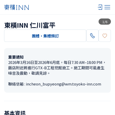
查看一覽
1
/
6
東橫INN 仁川富平
團體・集體預訂
重要通知
2026年3月16日至2026年6月底，每日7:30 AM–18:00 PM，
飯店附近將進行GTX-B工程挖掘施工。施工期間可能產生
噪音及震動，敬請見諒。

聯絡信箱 : incheon_bupyeong@wm.toyoko-inn.com
基本資訊