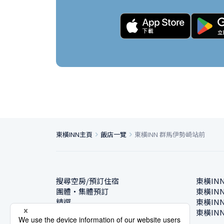
東橫INN主頁
飯店一覽
東橫INN 群馬伊勢崎站前
搜尋空房/預訂住宿
東橫IN
團體・集體預訂
東橫IN
精選
東橫IN
飯店一覽
東橫IN