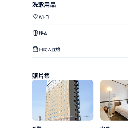
洗漱用品
Wi-Fi
睡衣
自助入住機
照片集