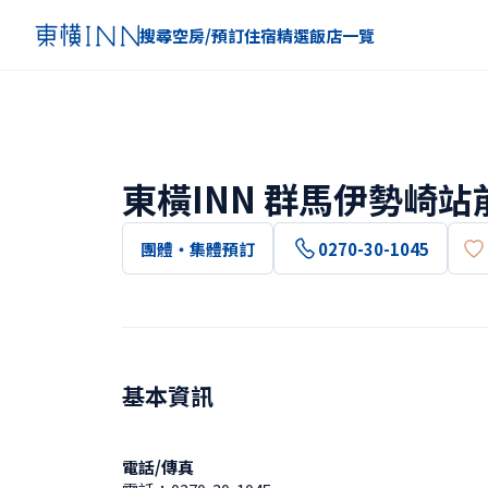
搜尋空房/預訂住宿
精選
飯店一覽
東橫INN 群馬伊勢崎站
團體・集體預訂
0270-30-1045
基本資訊
電話/傳真