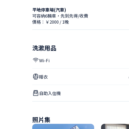
平地停車場(汽車)
可容納6輛車，先到先得/收費
價格：￥2000 / 1晚
洗漱用品
Wi-Fi
睡衣
自助入住機
照片集