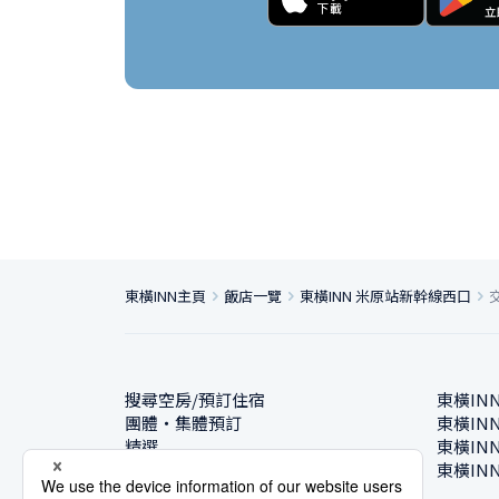
東橫INN主頁
飯店一覽
東橫INN 米原站新幹線西口
搜尋空房/預訂住宿
東橫IN
團體・集體預訂
東橫IN
精選
東橫IN
飯店一覽
東橫IN