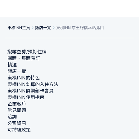
東橫INN主頁
飯店一覽
東橫INN 京王線橋本站北口
搜尋空房/預訂住宿
團體・集體預訂
精選
飯店一覽
東橫INN的特色
東橫INN划算的入住方法
東橫INN俱樂部卡會員
東橫INN使用指南
企業客戶
常見問題
洽詢
公司資訊
可持續政策