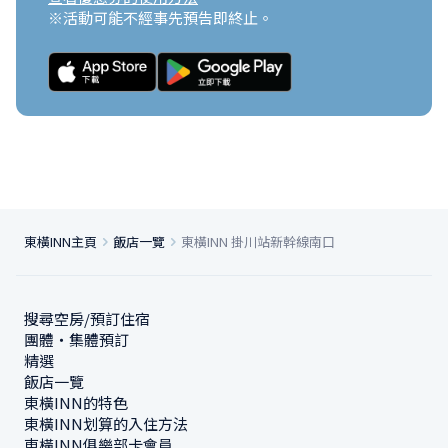
※活動可能不經事先預告即終止。
東橫INN主頁
飯店一覽
東橫INN 掛川站新幹線南口
搜尋空房/預訂住宿
團體・集體預訂
精選
飯店一覽
東橫INN的特色
東橫INN划算的入住方法
東橫INN俱樂部卡會員