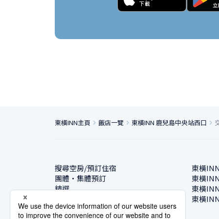
東橫INN主頁
飯店一覽
東橫INN 鹿兒島中央站西口
搜尋空房/預訂住宿
東橫IN
團體・集體預訂
東橫IN
精選
東橫IN
飯店一覽
東橫IN