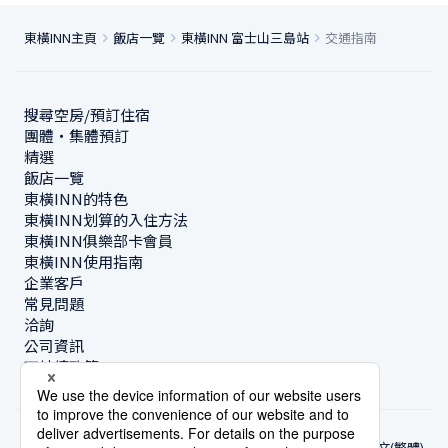
東橫INN主頁
飯店一覽
東橫INN 富士山三島站
交通指南
搜尋空房/預訂住宿
團體・集體預訂
精選
飯店一覽
東橫INN的特色
東橫INN划算的入住方法
東橫INN俱樂部卡會員
東橫INN使用指南
企業客戶
常見問題
洽詢
公司資訊
可持續政策
中文(繁體)