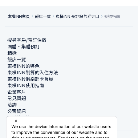
東橫INN主頁
飯店一覽
東橫INN 長野站善光寺口
交通指南
搜尋空房/預訂住宿
團體・集體預訂
精選
飯店一覽
東橫INN的特色
東橫INN划算的入住方法
東橫INN俱樂部卡會員
東橫INN使用指南
企業客戶
常見問題
洽詢
公司資訊
可持續政策