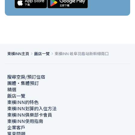
東橫INN主頁
飯店一覽
東橫INN 岐阜羽島站新幹線南口
搜尋空房/預訂住宿
團體・集體預訂
精選
飯店一覽
東橫INN的特色
東橫INN划算的入住方法
東橫INN俱樂部卡會員
東橫INN使用指南
企業客戶
常見問題