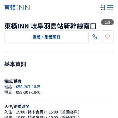
查看一覽
1
/
5
東橫INN 岐阜羽島站新幹線南口
團體・集體預訂
基本資訊
電話/傳真
電話：
058-207-1045
傳真：
058-207-1046
入住/退房時間
入住：
15:00 (持卡會員)
、
15:00（普通客戶）
退房：
10:00 (持卡會員)
、
10:00（普通客戶）