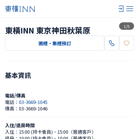
查看一覽
1
/
5
東橫INN 東京神田秋葉原
團體・集體預訂
基本資訊
電話/傳真
電話：
03-3669-1045
傳真：
03-3669-1046
入住/退房時間
入住：
15:00 (持卡會員)
、
15:00（普通客戶）
退房：
10:00 (持卡會員)
、
10:00（普通客戶）