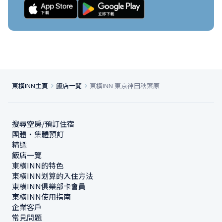
東橫INN主頁
飯店一覽
東橫INN 東京神田秋葉原
搜尋空房/預訂住宿
團體・集體預訂
精選
飯店一覽
東橫INN的特色
東橫INN划算的入住方法
東橫INN俱樂部卡會員
東橫INN使用指南
企業客戶
常見問題