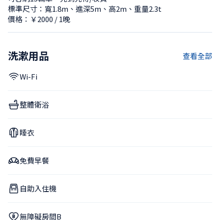
標準尺寸：寬1.8m、進深5m、高2m、重量2.3t
價格：￥2000 / 1晚
洗漱用品
查看全部
Wi-Fi
整體衛浴
睡衣
免費早餐
自助入住機
無障礙房間B