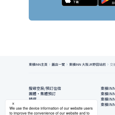
東橫INN主頁
飯店一覽
東橫INN 大阪JR野田站前
交
搜尋空房/預訂住宿
東橫IN
團體・集體預訂
東橫IN
精選
東橫IN
飯店一覽
東橫IN