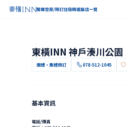
搜尋空房/預訂住宿
精選
飯店一覽
東橫INN 神戶湊川公園
團體・集體預訂
078-512-1045
基本資訊
電話/傳真