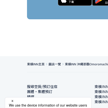
東橫INN主頁
飯店一覽
東橫INN 沖繩那霸Omoromach
搜尋空房/預訂住宿
東橫IN
團體・集體預訂
東橫IN
精選
東橫IN
飯店一覽
東橫IN