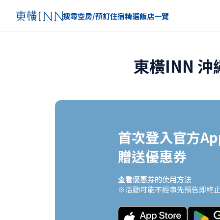
搜尋空房/預訂住宿
精選
飯店一覽
東橫INN 沖
首次登入官方App
贈送優惠券
查看優惠券的使用方法
※活動可能不經事先預告即終