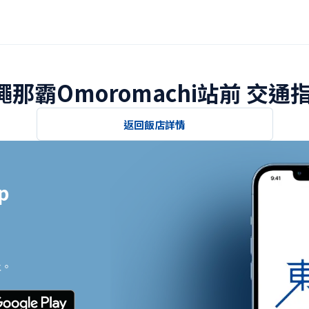
繩那霸Omoromachi站前 交通
返回飯店詳情


止。