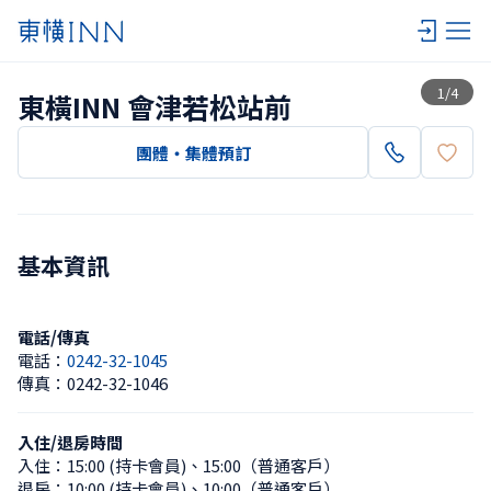
查看一覽
1
/
4
東橫INN 會津若松站前
團體・集體預訂
基本資訊
電話/傳真
電話：
0242-32-1045
傳真：
0242-32-1046
入住/退房時間
入住：
15:00 (持卡會員)
、
15:00（普通客戶）
退房：
10:00 (持卡會員)
、
10:00（普通客戶）