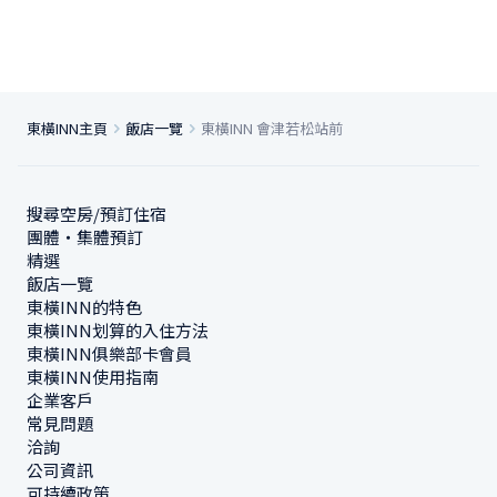
東橫INN主頁
飯店一覽
東橫INN 會津若松站前
搜尋空房/預訂住宿
團體・集體預訂
精選
飯店一覽
東橫INN的特色
東橫INN划算的入住方法
東橫INN俱樂部卡會員
東橫INN使用指南
企業客戶
常見問題
洽詢
公司資訊
可持續政策