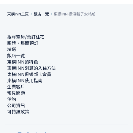
東橫INN主頁
飯店一覽
東橫INN 橫濱新子安站前
搜尋空房/預訂住宿
團體・集體預訂
精選
飯店一覽
東橫INN的特色
東橫INN划算的入住方法
東橫INN俱樂部卡會員
東橫INN使用指南
企業客戶
常見問題
洽詢
公司資訊
可持續政策