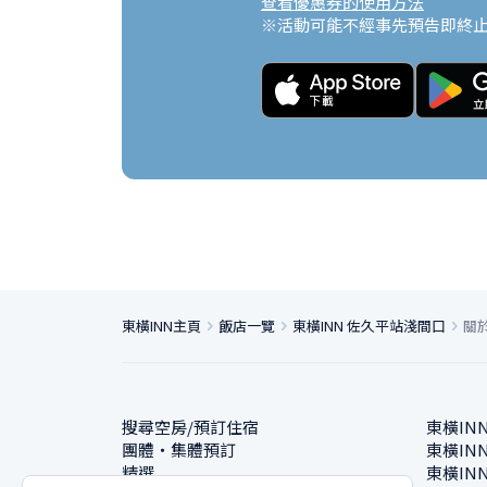
查看優惠券的使用方法
※活動可能不經事先預告即終
東橫INN主頁
飯店一覽
東橫INN 佐久平站淺間口
關
搜尋空房/預訂住宿
東橫IN
團體・集體預訂
東橫IN
精選
東橫IN