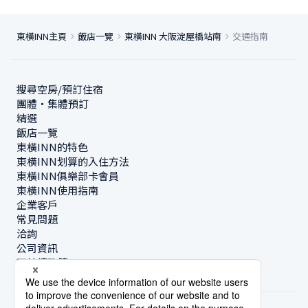
東橫INN主頁
飯店一覽
東橫INN 大阪淀屋橋站南
交通指南
搜尋空房/預訂住宿
團體・集體預訂
精選
飯店一覽
東橫INN的特色
東橫INN划算的入住方法
東橫INN俱樂部卡會員
東橫INN使用指南
企業客戶
常見問題
洽詢
公司資訊
可持續政策