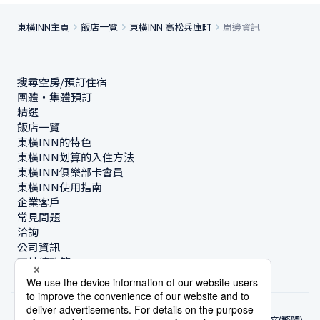
東橫INN主頁
飯店一覽
東橫INN 高松兵庫町
周邊資訊
搜尋空房/預訂住宿
團體・集體預訂
精選
飯店一覽
東橫INN的特色
東橫INN划算的入住方法
東橫INN俱樂部卡會員
東橫INN使用指南
企業客戶
常見問題
洽詢
公司資訊
可持續政策
中文(繁體)